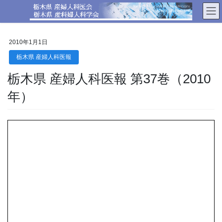
コ
ナ
ン
ビ
テ
ゲ
ン
ー
2010年1月1日
ツ
シ
へ
ョ
栃木県 産婦人科医報
ス
ン
栃木県 産婦人科医報 第37巻（2010
キ
に
ッ
移
年）
プ
動