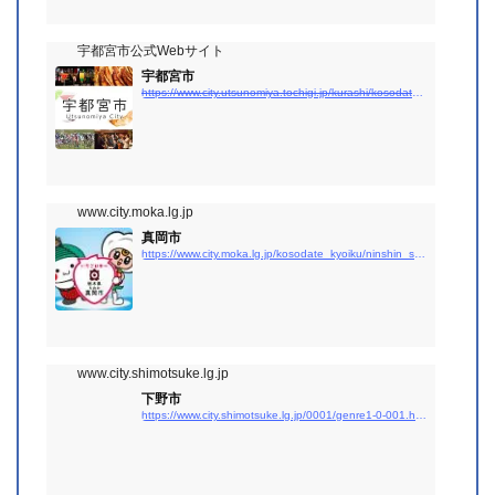
宇都宮市公式Webサイト
宇都宮市
https://www.city.utsunomiya.tochigi.jp/kurashi/kosodate/miyakosodate/nenrei/1024126/index.html
www.city.moka.lg.jp
真岡市
https://www.city.moka.lg.jp/kosodate_kyoiku/ninshin_shussan/index.html
www.city.shimotsuke.lg.jp
下野市
https://www.city.shimotsuke.lg.jp/0001/genre1-0-001.html