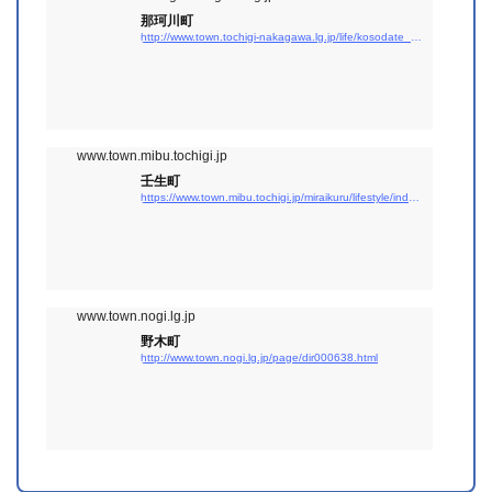
那珂川町
http://www.town.tochigi-nakagawa.lg.jp/life/kosodate_kyouiku/2009-0121-1336-102.html
www.town.mibu.tochigi.jp
壬生町
https://www.town.mibu.tochigi.jp/miraikuru/lifestyle/index.jsp?life=2
www.town.nogi.lg.jp
野木町
http://www.town.nogi.lg.jp/page/dir000638.html