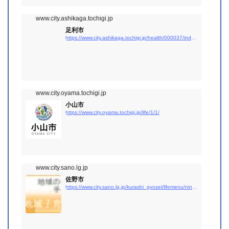
www.city.ashikaga.tochigi.jp
足利市
https://www.city.ashikaga.tochigi.jp/health/000037/index.html
www.city.oyama.tochigi.jp
小山市
https://www.city.oyama.tochigi.jp/life/1/1/
www.city.sano.lg.jp
佐野市
https://www.city.sano.lg.jp/kurashi_gyosei/lifemenu/ninshin_syussan/index.html