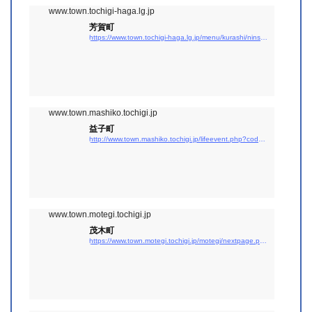
www.town.tochigi-haga.lg.jp
芳賀町
https://www.town.tochigi-haga.lg.jp/menu/kurashi/ninshin/ninshin/index.html
www.town.mashiko.tochigi.jp
益子町
http://www.town.mashiko.tochigi.jp/lifeevent.php?code=1
www.town.motegi.tochigi.jp
茂木町
https://www.town.motegi.tochigi.jp/motegi/nextpage.php?cd=1&#038;syurui=0