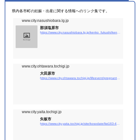
県内各市町の妊娠・出産に関する情報へのリンク集です。
www.city.nasushiobara.lg.jp
那須塩原市
https://www.city.nasushiobara.lg.jp/kenko_fukushi/kenko_iryo/oyatokonokenko/index.html
www.city.ohtawara.tochigi.jp
大田原市
https://www.city.ohtawara.tochigi.jp/lifeevent/pregnant.html
www.city.yaita.tochigi.jp
矢板市
https://www.city.yaita.tochigi.jp/site/kosodate/list163-472.html