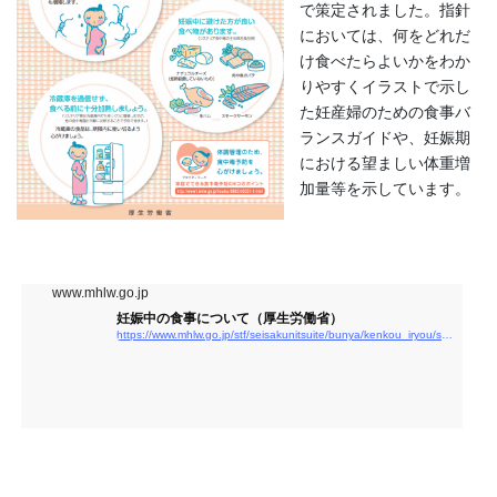
で策定されました。指針
においては、何をどれだ
け食べたらよいかをわか
りやすくイラストで示し
た妊産婦のための食事バ
ランスガイドや、妊娠期
における望ましい体重増
加量等を示しています。
www.mhlw.go.jp
妊娠中の食事について（厚生労働省）
https://www.mhlw.go.jp/stf/seisakunitsuite/bunya/kenkou_iryou/shokuhin/syokuchu/01_00004.html