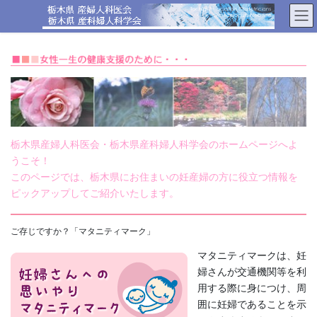
コ
ナ
ン
ビ
テ
ゲ
ン
ー
ツ
シ
へ
ョ
ス
ン
キ
に
ッ
移
プ
動
栃木県産婦人科医会・栃木県産科婦人科学会のホームページへよ
うこそ！
このページでは、栃木県にお住まいの妊産婦の方に役立つ情報を
ピックアップしてご紹介いたします。
ご存じですか？「マタニティマーク」
マタニティマークは、妊
婦さんが交通機関等を利
用する際に身につけ、周
囲に妊婦であることを示