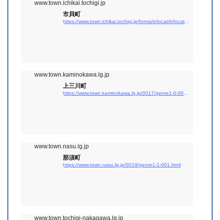
www.town.ichikai.tochigi.jp
市貝町
https://www.town.ichikai.tochigi.jp/forms/infocat/infocatinfolist.aspx?infocat_id=140
www.town.kaminokawa.lg.jp
上三川町
https://www.town.kaminokawa.lg.jp/0017/genre1-0-001.html
www.town.nasu.lg.jp
那須町
https://www.town.nasu.lg.jp/0019/genre1-1-001.html
www.town.tochigi-nakagawa.lg.jp