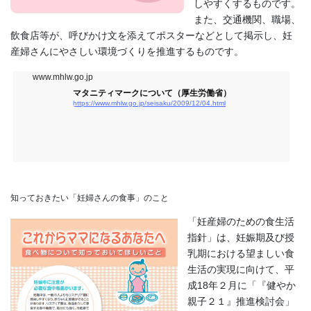
しやすくするものです。
また、交通機関、職場、
飲食店等が、呼びかけ文を添えてポスターなどとして掲示し、妊
産婦さんにやさしい環境づくりを推進するものです。
www.mhlw.go.jp
マタニティマークについて（厚生労働省）
https://www.mhlw.go.jp/seisaku/2009/12/04.html
知っておきたい「妊婦さんの食事」のこと
「妊産婦のための食生活
指針」は、妊娠期及び授
乳期における望ましい食
生活の実現に向けて、平
成18年２月に「『健やか
親子２１』推進検討会」