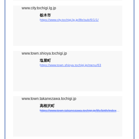
www.city.tochigi.lg.jp
栃木市
https://www.city.tochigi.lg.jp/life/sub/6/1/1/
www.town.shioya.tochigi.jp
塩屋町
https://www.town.shioya.tochigi.jp/menu/63
www.town.takanezawa.tochigi.jp
高根沢町
https://www.town.takanezawa.tochigi.jp/life/birth/index.html