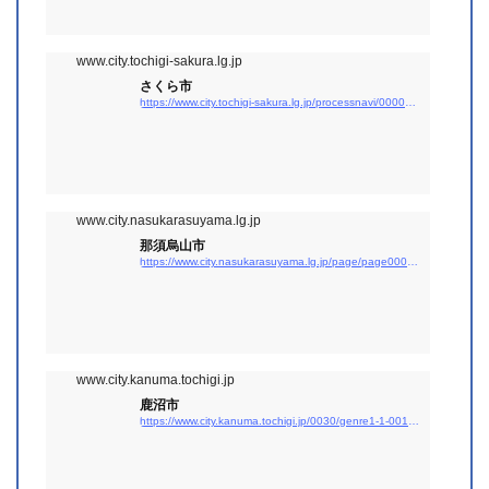
www.city.tochigi-sakura.lg.jp
さくら市
https://www.city.tochigi-sakura.lg.jp/processnavi/000082/index.html
www.city.nasukarasuyama.lg.jp
那須烏山市
https://www.city.nasukarasuyama.lg.jp/page/page000402.html
www.city.kanuma.tochigi.jp
鹿沼市
https://www.city.kanuma.tochigi.jp/0030/genre1-1-001.html