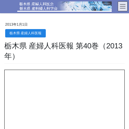
コ
ナ
ン
ビ
テ
ゲ
ン
ー
2013年1月1日
ツ
シ
へ
ョ
栃木県 産婦人科医報
ス
ン
栃木県 産婦人科医報 第40巻（2013
キ
に
ッ
移
年）
プ
動