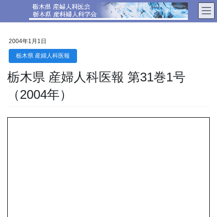
コ
ナ
ン
ビ
テ
ゲ
ン
ー
2004年1月1日
ツ
シ
へ
ョ
栃木県 産婦人科医報
ス
ン
栃木県 産婦人科医報 第31巻1号
キ
に
ッ
移
（2004年）
プ
動