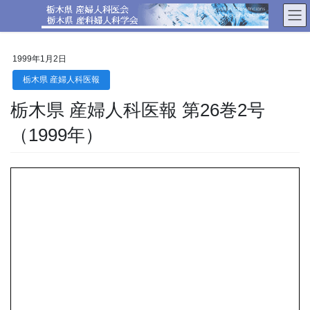
コ
ナ
ン
ビ
テ
ゲ
ン
ー
1999年1月2日
ツ
シ
へ
ョ
栃木県 産婦人科医報
ス
ン
栃木県 産婦人科医報 第26巻2号
キ
に
ッ
移
（1999年）
プ
動