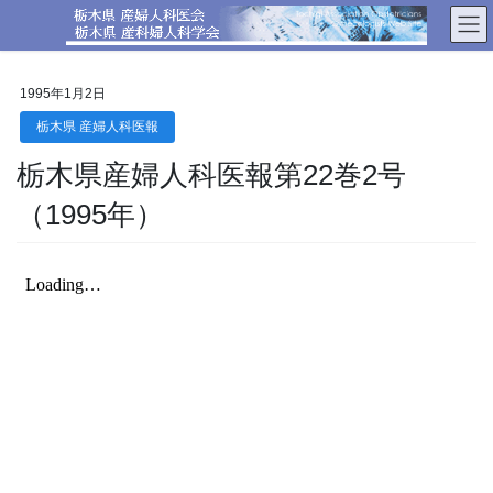
コ
ナ
ン
ビ
テ
ゲ
ン
ー
1995年1月2日
ツ
シ
へ
ョ
栃木県 産婦人科医報
ス
ン
栃木県産婦人科医報第22巻2号
キ
に
ッ
移
（1995年）
プ
動