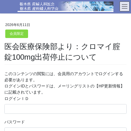
コ
ナ
ン
ビ
テ
ゲ
ン
ー
2026年6月11日
ツ
シ
へ
ョ
会員限定
ス
ン
医会医療保険部より：クロマイ腟
キ
に
ッ
移
錠100mg出荷停止について
プ
動
このコンテンツの閲覧には、会員用のアカウントでログインする
必要があります。
ログインIDとパスワードは、メーリングリストの【HP更新情報】
に記載されています。
ログインＩＤ
パスワード