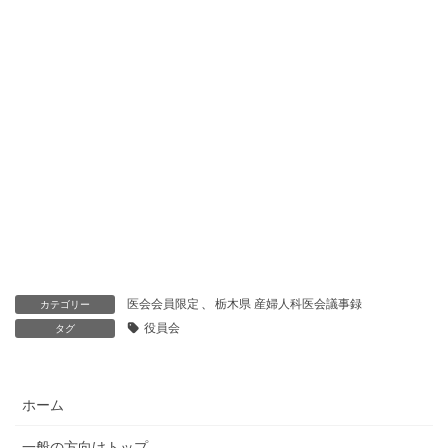
医会会員限定
、
栃木県 産婦人科医会議事録
カテゴリー
役員会
タグ
ホーム
一般の方向けトップ