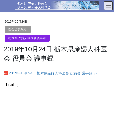
コ
ナ
ン
ビ
テ
ゲ
ン
ー
2019年10月24日
ツ
シ
へ
ョ
医会会員限定
ス
ン
栃木県 産婦人科医会議事録
キ
に
ッ
移
2019年10月24日 栃木県産婦人科医
プ
動
会 役員会 議事録
2019年10月24日 栃木県産婦人科医会 役員会 議事録 .pdf