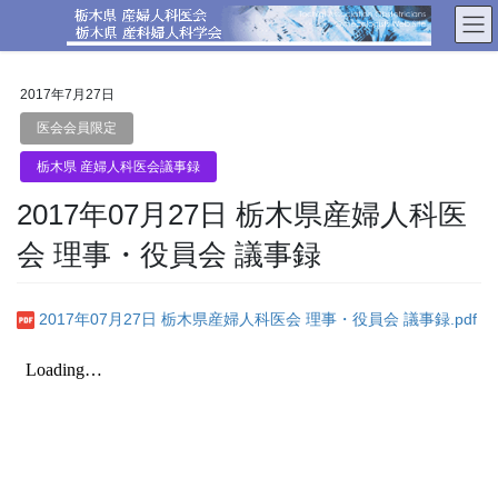
コ
ナ
ン
ビ
テ
ゲ
ン
ー
2017年7月27日
ツ
シ
へ
ョ
医会会員限定
ス
ン
栃木県 産婦人科医会議事録
キ
に
ッ
移
2017年07月27日 栃木県産婦人科医
プ
動
会 理事・役員会 議事録
2017年07月27日 栃木県産婦人科医会 理事・役員会 議事録.pdf