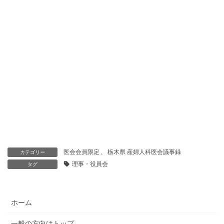
医会会員限定
、
栃木県 産婦人科医会議事録
カテゴリー
理事・役員会
タグ
ホーム
一般の方向けトップ