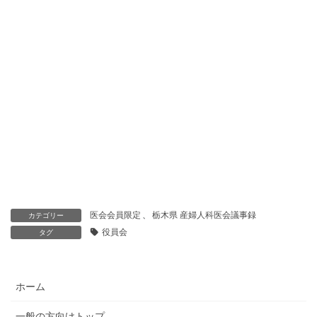
医会会員限定
、
栃木県 産婦人科医会議事録
カテゴリー
役員会
タグ
ホーム
一般の方向けトップ