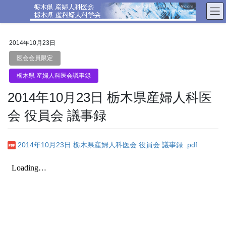
コ
ナ
ン
ビ
テ
ゲ
ン
ー
2014年10月23日
ツ
シ
へ
ョ
医会会員限定
ス
ン
栃木県 産婦人科医会議事録
キ
に
ッ
移
2014年10月23日 栃木県産婦人科医
プ
動
会 役員会 議事録
2014年10月23日 栃木県産婦人科医会 役員会 議事録 .pdf