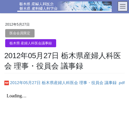
コ
ナ
ン
ビ
テ
ゲ
ン
ー
2012年5月27日
ツ
シ
へ
ョ
医会会員限定
ス
ン
栃木県 産婦人科医会議事録
キ
に
ッ
移
2012年05月27日 栃木県産婦人科医
プ
動
会 理事・役員会 議事録
2012年05月27日 栃木県産婦人科医会 理事・役員会 議事録 .pdf