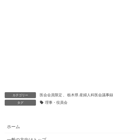
医会会員限定
、
栃木県 産婦人科医会議事録
カテゴリー
理事・役員会
タグ
ホーム
一般の方向けトップ