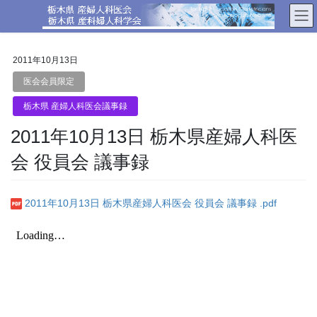
コ
ナ
ン
ビ
テ
ゲ
ン
ー
2011年10月13日
ツ
シ
へ
ョ
医会会員限定
ス
ン
栃木県 産婦人科医会議事録
キ
に
ッ
移
2011年10月13日 栃木県産婦人科医
プ
動
会 役員会 議事録
2011年10月13日 栃木県産婦人科医会 役員会 議事録 .pdf