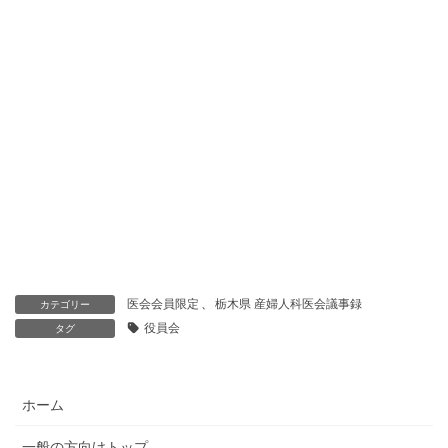
医会会員限定
、
栃木県 産婦人科医会議事録
カテゴリー
役員会
タグ
ホーム
一般の方向けトップ