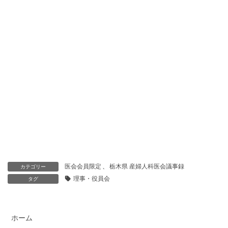
医会会員限定
、
栃木県 産婦人科医会議事録
カテゴリー
理事・役員会
タグ
ホーム