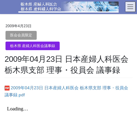
コ
ナ
ン
ビ
テ
ゲ
ン
ー
2009年4月23日
ツ
シ
へ
ョ
医会会員限定
ス
ン
栃木県 産婦人科医会議事録
キ
に
ッ
移
2009年04月23日 日本産婦人科医会
プ
動
栃木県支部 理事・役員会 議事録
2009年04月23日 日本産婦人科医会 栃木県支部 理事・役員会
議事録.pdf