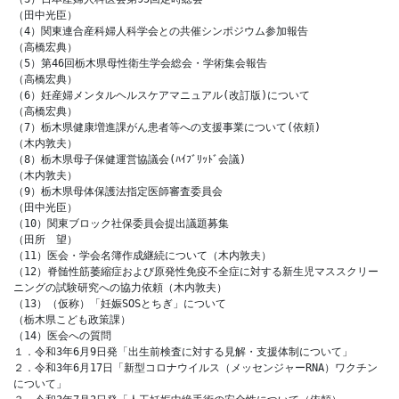
（田中光臣）

（4）関東連合産科婦人科学会との共催シンポジウム参加報告			
（高橋宏典）

（5）第46回栃木県母性衛生学会総会・学術集会報告				
（高橋宏典）

（6）妊産婦メンタルヘルスケアマニュアル(改訂版)について			
（高橋宏典）

（7）栃木県健康増進課がん患者等への支援事業について(依頼)		
（木内敦夫）

（8）栃木県母子保健運営協議会(ﾊｲﾌﾞﾘｯﾄﾞ会議)				
（木内敦夫）

（9）栃木県母体保護法指定医師審査委員会					
（田中光臣）

（10）関東ブロック社保委員会提出議題募集					
（田所　望）

（11）医会・学会名簿作成継続について（木内敦夫）

（12）脊髄性筋萎縮症および原発性免疫不全症に対する新生児マススクリー
ニングの試験研究への協力依頼（木内敦夫）

（13）（仮称）「妊娠SOSとちぎ」について				
（栃木県こども政策課）

（14）医会への質問　

１．令和3年6月9日発「出生前検査に対する見解・支援体制について」

２．令和3年6月17日「新型コロナウイルス（メッセンジャーRNA）ワクチン
について」
