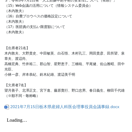
３．令和3年7月2日発「人工妊娠中絶手術の安全性について（依頼）」

（15）Web会議の活用について（情報システム委員会）				
（木内敦夫）

（16）自費プロウペスの価格設定について					
（木内敦夫）

（17）医賠責の支払い限度額について					
（木内敦夫）

【出席者21名】

木内敦夫、大野貴史、中田敏英、白石悟、木村孔三、岡田貴彦、田所望、泉
章夫、渡辺尚、

高橋宏典、竹井裕二、郡山智、星野恵子、三橋暁、平尾健、佐山雅昭、田中
光臣、

小林一彦、岸本恭紀、鈴木紀雄、渡辺美千明

【欠席者7名】

望月善子、北澤正文、宮下進、藤原寛行、野口忠男、春日義生、柳田千代雄

2021年7月15日栃木県産婦人科医会理事役員会議事録.docx