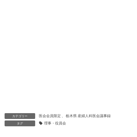
医会会員限定
、
栃木県 産婦人科医会議事録
カテゴリー
理事・役員会
タグ