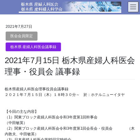
コ
ナ
ン
ビ
テ
ゲ
ン
ー
2021年7月27日
ツ
シ
へ
ョ
医会会員限定
ス
ン
栃木県 産婦人科医会議事録
キ
に
ッ
移
2021年7月15日 栃木県産婦人科医会
プ
動
理事・役員会 議事録
栃木県産婦人科医会理事役員会議事録

２０２１年７月１５日（木）１８時３０分～　於：ホテルニューイタヤ

【今回の主な内容】

（1）関東ブロック産婦人科医会令和3年度第1回幹事会			
（中田敏英）

（2）関東ブロック産婦人科医会令和3年度第1回会長会・役員会	（木
内敦夫、中田敏英）

（3）日本産婦人科医会第95回定時総会					