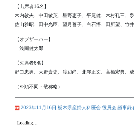
【出席者16名】
木内敦夫、中田敏英、星野恵子、平尾健、木村孔三、
佐山雅昭、田中光臣、望月善子、白石悟、田所望、竹
【オブザーバー】
浅岡健太郎
【欠席者6名】
野口忠男、大野貴史、渡辺尚、北澤正文、高橋宏典、
（※順不同・敬称略）
2023年11月16日 栃木県産婦人科医会 役員会 議事録.p