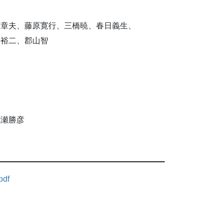
泉章夫、藤原寛行、三橋暁、春日義生、
井裕二、郡山智
成瀬勝彦
df