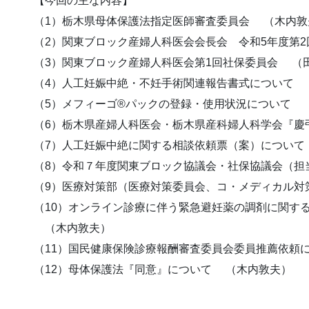
【今回の主な内容】
（1）栃木県母体保護法指定医師審査委員会 （木内敦
（2）関東ブロック産婦人科医会会長会 令和5年度第
（3）関東ブロック産婦人科医会第1回社保委員会 （
（4）人工妊娠中絶・不妊手術関連報告書式について 
（5）メフィーゴ®パックの登録・使用状況について 
（6）栃木県産婦人科医会・栃木県産科婦人科学会『慶
（7）人工妊娠中絶に関する相談依頼票（案）について
（8）令和７年度関東ブロック協議会・社保協議会（担
（9）医療対策部（医療対策委員会、コ・メディカル対
（10）オンライン診療に伴う緊急避妊薬の調剤に関す
（木内敦夫）
（11）国民健康保険診療報酬審査委員会委員推薦依頼
（12）母体保護法『同意』について （木内敦夫）