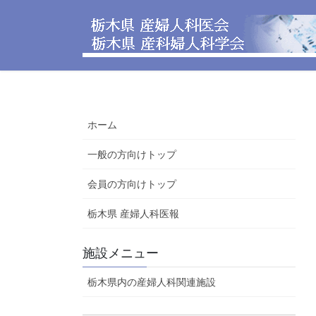
コ
ナ
ン
ビ
テ
ゲ
ン
ー
ツ
シ
へ
ョ
ス
ン
ホーム
キ
に
ッ
移
一般の方向けトップ
プ
動
会員の方向けトップ
栃木県 産婦人科医報
施設メニュー
栃木県内の産婦人科関連施設