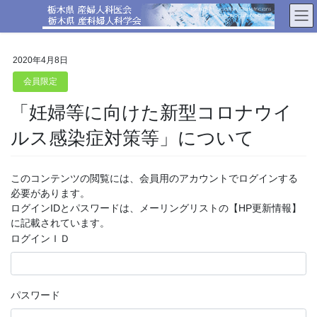
コ
ナ
ン
ビ
テ
ゲ
ン
ー
2020年4月8日
ツ
シ
へ
ョ
会員限定
ス
ン
「妊婦等に向けた新型コロナウイ
キ
に
ッ
移
ルス感染症対策等」について
プ
動
このコンテンツの閲覧には、会員用のアカウントでログインする
必要があります。
ログインIDとパスワードは、メーリングリストの【HP更新情報】
に記載されています。
ログインＩＤ
パスワード