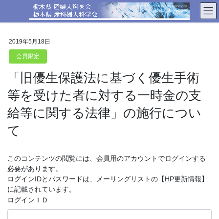
コ
ナ
ン
ビ
テ
ゲ
ン
ー
2019年5月18日
ツ
シ
へ
ョ
会員限定
ス
ン
「旧優生保護法に基づく優生手術
キ
に
ッ
移
等を受けた者に対する一時金の支
プ
動
給等に関する法律」の施行につい
て
このコンテンツの閲覧には、会員用のアカウントでログインする
必要があります。
ログインIDとパスワードは、メーリングリストの【HP更新情報】
に記載されています。
ログインＩＤ