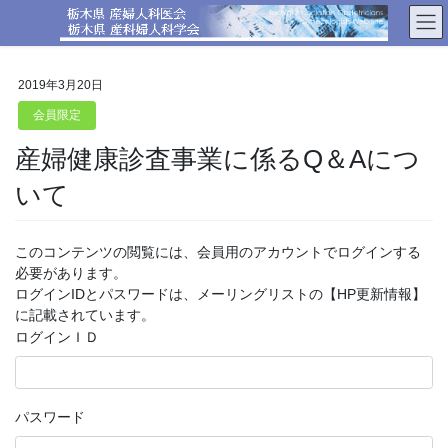
コ
ナ
ン
ビ
テ
ゲ
ン
ー
2019年3月20日
ツ
シ
へ
ョ
会員限定
ス
ン
産婦健康診査事業に係るQ＆Aにつ
キ
に
ッ
移
いて
プ
動
このコンテンツの閲覧には、会員用のアカウントでログインする
必要があります。
ログインIDとパスワードは、メーリングリストの【HP更新情報】
に記載されています。
ログインＩＤ
パスワード