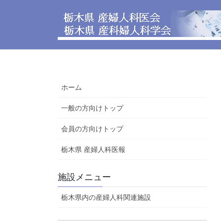
コ
ナ
ン
ビ
テ
ゲ
ン
ー
ツ
シ
へ
ョ
ス
ン
ホーム
キ
に
ッ
移
一般の方向けトップ
プ
動
会員の方向けトップ
栃木県 産婦人科医報
施設メニュー
栃木県内の産婦人科関連施設