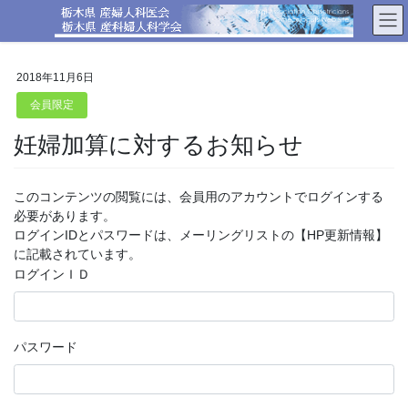
コ
ナ
ン
ビ
テ
ゲ
ン
ー
2018年11月6日
ツ
シ
へ
ョ
会員限定
ス
ン
妊婦加算に対するお知らせ
キ
に
ッ
移
プ
動
このコンテンツの閲覧には、会員用のアカウントでログインする
必要があります。
ログインIDとパスワードは、メーリングリストの【HP更新情報】
に記載されています。
ログインＩＤ
パスワード