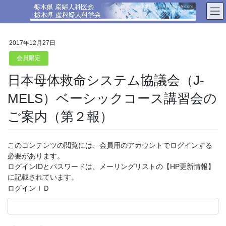
コ
ナ
ン
ビ
テ
ゲ
ン
ー
2017年12月27日
ツ
シ
へ
ョ
会員限定
ス
ン
日本母体救命システム協議会（J-
キ
に
ッ
移
MELS）ベーシックコース講習会の
プ
動
ご案内（第２報）
このコンテンツの閲覧には、会員用のアカウントでログインする
必要があります。
ログインIDとパスワードは、メーリングリストの【HP更新情報】
に記載されています。
ログインＩＤ