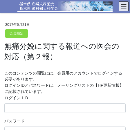
コ
ナ
ン
ビ
テ
ゲ
ン
ー
2017年6月21日
ツ
シ
へ
ョ
会員限定
ス
ン
無痛分娩に関する報道への医会の
キ
に
ッ
移
対応（第２報）
プ
動
このコンテンツの閲覧には、会員用のアカウントでログインする
必要があります。
ログインIDとパスワードは、メーリングリストの【HP更新情報】
に記載されています。
ログインＩＤ
パスワード