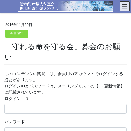
コ
ナ
ン
ビ
テ
ゲ
ン
ー
2016年11月30日
ツ
シ
へ
ョ
会員限定
ス
ン
「守れる命を守る会」募金のお願
キ
に
ッ
移
い
プ
動
このコンテンツの閲覧には、会員用のアカウントでログインする
必要があります。
ログインIDとパスワードは、メーリングリストの【HP更新情報】
に記載されています。
ログインＩＤ
パスワード