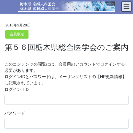
コ
ナ
ン
ビ
テ
ゲ
ン
ー
2016年9月29日
ツ
シ
へ
ョ
会員限定
ス
ン
第５６回栃木県総合医学会のご案内
キ
に
ッ
移
プ
動
このコンテンツの閲覧には、会員用のアカウントでログインする
必要があります。
ログインIDとパスワードは、メーリングリストの【HP更新情報】
に記載されています。
ログインＩＤ
パスワード