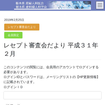
コ
ナ
ン
ビ
テ
ゲ
ン
ー
2019年2月25日
ツ
シ
へ
ョ
レセプト審査会だより
ス
ン
会員限定
キ
に
ッ
移
レセプト審査会だより 平成３１年
プ
動
２月
このコンテンツの閲覧には、会員用のアカウントでログインする
必要があります。
ログインIDとパスワードは、メーリングリストの【HP更新情報】
に記載されています。
ログインＩＤ