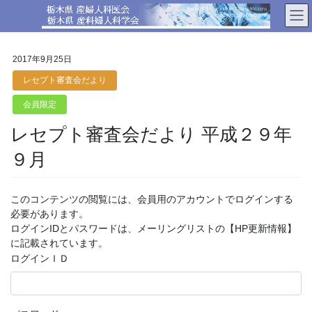
コ
ナ
ン
ビ
テ
ゲ
ン
ー
2017年9月25日
ツ
シ
へ
ョ
レセプト審査会だより
ス
ン
会員限定
キ
に
ッ
移
レセプト審査会だより 平成２９年
プ
動
９月
このコンテンツの閲覧には、会員用のアカウントでログインする
必要があります。
ログインIDとパスワードは、メーリングリストの【HP更新情報】
に記載されています。
ログインＩＤ