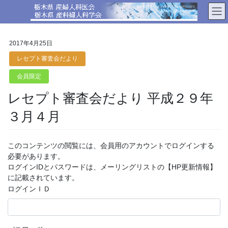
コ
ナ
ン
ビ
テ
ゲ
ン
ー
2017年4月25日
ツ
シ
へ
ョ
レセプト審査会だより
ス
ン
会員限定
キ
に
ッ
移
レセプト審査会だより 平成２９年
プ
動
３月４月
このコンテンツの閲覧には、会員用のアカウントでログインする
必要があります。
ログインIDとパスワードは、メーリングリストの【HP更新情報】
に記載されています。
ログインＩＤ