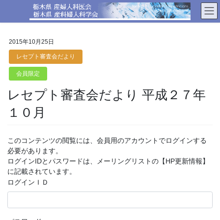
コ
ナ
ン
ビ
テ
ゲ
ン
ー
2015年10月25日
ツ
シ
へ
ョ
レセプト審査会だより
ス
ン
会員限定
キ
に
ッ
移
レセプト審査会だより 平成２７年
プ
動
１０月
このコンテンツの閲覧には、会員用のアカウントでログインする
必要があります。
ログインIDとパスワードは、メーリングリストの【HP更新情報】
に記載されています。
ログインＩＤ