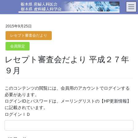
コ
ナ
ン
ビ
テ
ゲ
ン
ー
2015年9月25日
ツ
シ
へ
ョ
レセプト審査会だより
ス
ン
会員限定
キ
に
ッ
移
レセプト審査会だより 平成２７年
プ
動
９月
このコンテンツの閲覧には、会員用のアカウントでログインする
必要があります。
ログインIDとパスワードは、メーリングリストの【HP更新情報】
に記載されています。
ログインＩＤ