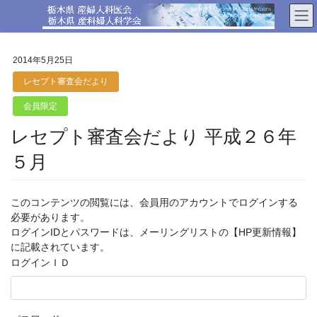
コ
ナ
ン
ビ
テ
ゲ
ン
ー
2014年5月25日
ツ
シ
へ
ョ
レセプト審査会だより
ス
ン
会員限定
キ
に
ッ
移
レセプト審査会だより 平成２６年
プ
動
５月
このコンテンツの閲覧には、会員用のアカウントでログインする
必要があります。
ログインIDとパスワードは、メーリングリストの【HP更新情報】
に記載されています。
ログインＩＤ