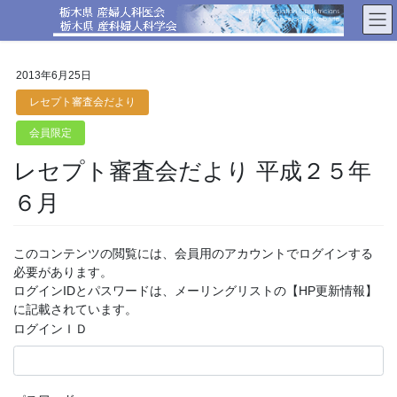
コ
ナ
ン
ビ
テ
ゲ
ン
ー
2013年6月25日
ツ
シ
へ
ョ
レセプト審査会だより
ス
ン
会員限定
キ
に
ッ
移
レセプト審査会だより 平成２５年
プ
動
６月
このコンテンツの閲覧には、会員用のアカウントでログインする
必要があります。
ログインIDとパスワードは、メーリングリストの【HP更新情報】
に記載されています。
ログインＩＤ