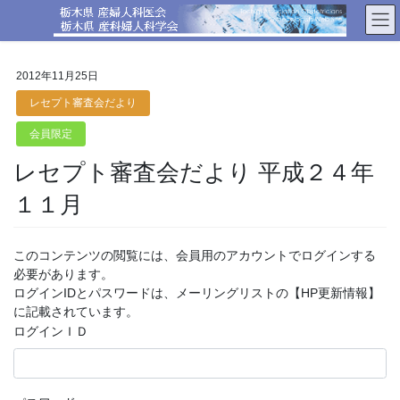
コ
ナ
ン
ビ
テ
ゲ
ン
ー
2012年11月25日
ツ
シ
へ
ョ
レセプト審査会だより
ス
ン
会員限定
キ
に
ッ
移
レセプト審査会だより 平成２４年
プ
動
１１月
このコンテンツの閲覧には、会員用のアカウントでログインする
必要があります。
ログインIDとパスワードは、メーリングリストの【HP更新情報】
に記載されています。
ログインＩＤ