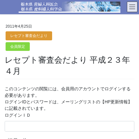
コ
ナ
ン
ビ
テ
ゲ
ン
ー
2011年4月25日
ツ
シ
へ
ョ
レセプト審査会だより
ス
ン
会員限定
キ
に
ッ
移
レセプト審査会だより 平成２３年
プ
動
４月
このコンテンツの閲覧には、会員用のアカウントでログインする
必要があります。
ログインIDとパスワードは、メーリングリストの【HP更新情報】
に記載されています。
ログインＩＤ