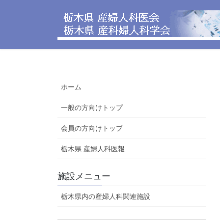
コ
ナ
ン
ビ
テ
ゲ
ン
ー
ツ
シ
へ
ョ
ス
ン
ホーム
キ
に
ッ
移
一般の方向けトップ
プ
動
会員の方向けトップ
栃木県 産婦人科医報
施設メニュー
栃木県内の産婦人科関連施設