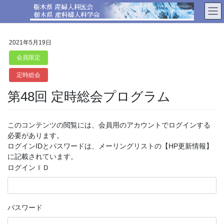
コ
ナ
ン
ビ
テ
ゲ
ン
ー
2021年5月19日
ツ
シ
へ
ョ
会員限定
ス
ン
定時総会
キ
に
ッ
移
第48回 定時総会プログラム
プ
動
このコンテンツの閲覧には、会員用のアカウントでログインする
必要があります。
ログインIDとパスワードは、メーリングリストの【HP更新情報】
に記載されています。
ログインＩＤ
パスワード