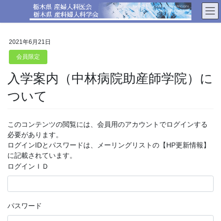
コ
ナ
ン
ビ
テ
ゲ
ン
ー
2021年6月21日
ツ
シ
へ
ョ
会員限定
ス
ン
入学案内（中林病院助産師学院）に
キ
に
ッ
移
ついて
プ
動
このコンテンツの閲覧には、会員用のアカウントでログインする
必要があります。
ログインIDとパスワードは、メーリングリストの【HP更新情報】
に記載されています。
ログインＩＤ
パスワード