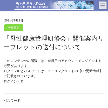
コ
ナ
ン
ビ
テ
ゲ
ン
ー
2021年9月2日
ツ
シ
へ
ョ
会員限定
ス
ン
「母性健康管理研修会」開催案内リ
キ
に
ッ
移
ーフレットの送付について
プ
動
このコンテンツの閲覧には、会員用のアカウントでログインする
必要があります。
ログインIDとパスワードは、メーリングリストの【HP更新情報】
に記載されています。
ログインＩＤ
パスワード