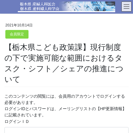
コ
ナ
ン
ビ
テ
ゲ
ン
ー
2021年10月14日
ツ
シ
へ
ョ
会員限定
ス
ン
【栃木県こども政策課】現行制度
キ
に
ッ
移
の下で実施可能な範囲におけるタ
プ
動
スク・シフト／シェアの推進につ
いて
このコンテンツの閲覧には、会員用のアカウントでログインする
必要があります。
ログインIDとパスワードは、メーリングリストの【HP更新情報】
に記載されています。
ログインＩＤ