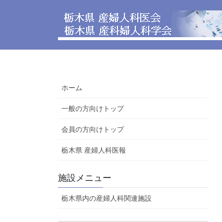
コ
ナ
ン
ビ
テ
ゲ
ン
ー
ツ
シ
へ
ョ
ス
ン
ホーム
キ
に
ッ
移
一般の方向けトップ
プ
動
会員の方向けトップ
栃木県 産婦人科医報
施設メニュー
栃木県内の産婦人科関連施設