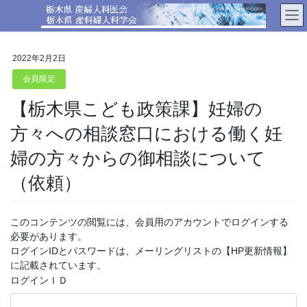
コ
ナ
ン
ビ
テ
ゲ
ン
ー
2022年2月2日
ツ
シ
へ
ョ
会員限定
ス
ン
【栃木県こども政策課】妊婦の
キ
に
ッ
移
方々への相談窓口における働く妊
プ
動
婦の方々からの御相談について
（依頼）
このコンテンツの閲覧には、会員用のアカウントでログインする
必要があります。
ログインIDとパスワードは、メーリングリストの【HP更新情報】
に記載されています。
ログインＩＤ