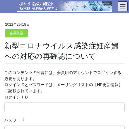
コ
ナ
ン
ビ
テ
ゲ
ン
ー
2022年2月18日
ツ
シ
へ
ョ
会員限定
ス
ン
新型コロナウイルス感染症妊産婦
キ
に
ッ
移
への対応の再確認について
プ
動
このコンテンツの閲覧には、会員用のアカウントでログインする
必要があります。
ログインIDとパスワードは、メーリングリストの【HP更新情報】
に記載されています。
ログインＩＤ
パスワード