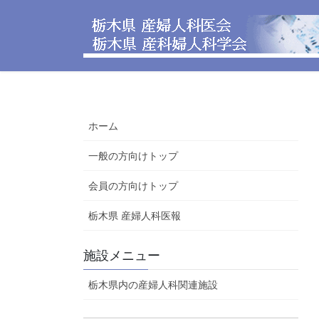
コ
ナ
ン
ビ
テ
ゲ
ン
ー
ツ
シ
へ
ョ
ス
ン
ホーム
キ
に
ッ
移
一般の方向けトップ
プ
動
会員の方向けトップ
栃木県 産婦人科医報
施設メニュー
栃木県内の産婦人科関連施設