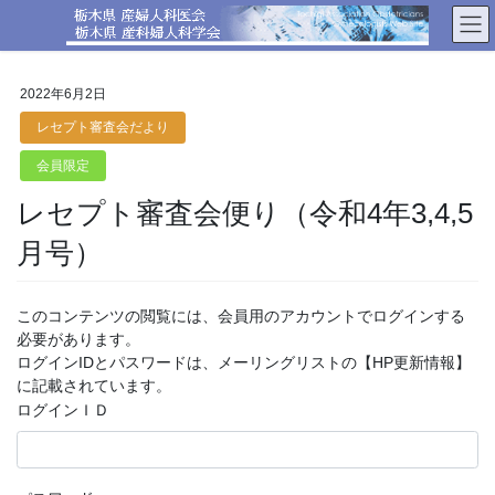
コ
ナ
ン
ビ
テ
ゲ
ン
ー
2022年6月2日
ツ
シ
へ
ョ
レセプト審査会だより
ス
ン
会員限定
キ
に
ッ
移
レセプト審査会便り（令和4年3,4,5
プ
動
月号）
このコンテンツの閲覧には、会員用のアカウントでログインする
必要があります。
ログインIDとパスワードは、メーリングリストの【HP更新情報】
に記載されています。
ログインＩＤ