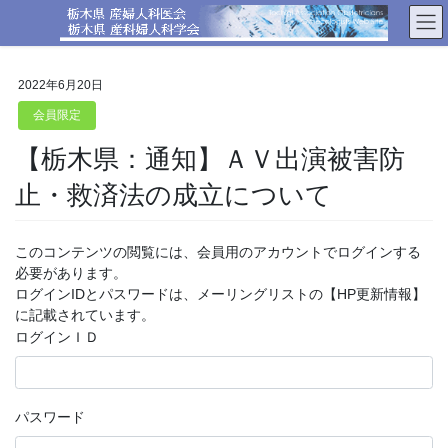
コ
ナ
ン
ビ
テ
ゲ
ン
ー
2022年6月20日
ツ
シ
へ
ョ
会員限定
ス
ン
【栃木県：通知】ＡＶ出演被害防
キ
に
ッ
移
止・救済法の成立について
プ
動
このコンテンツの閲覧には、会員用のアカウントでログインする
必要があります。
ログインIDとパスワードは、メーリングリストの【HP更新情報】
に記載されています。
ログインＩＤ
パスワード