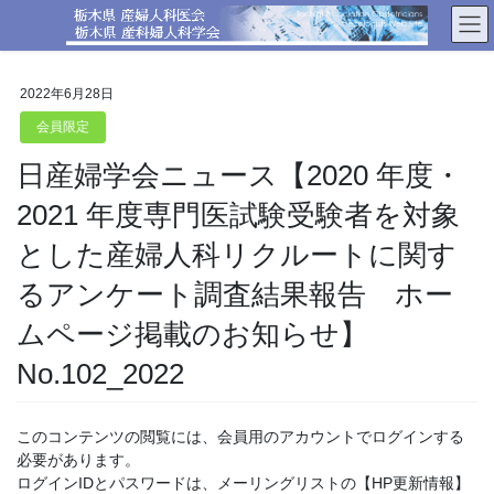
コ
ナ
ン
ビ
テ
ゲ
ン
ー
2022年6月28日
ツ
シ
へ
ョ
会員限定
ス
ン
日産婦学会ニュース【2020 年度・
キ
に
ッ
移
2021 年度専門医試験受験者を対象
プ
動
とした産婦人科リクルートに関す
るアンケート調査結果報告 ホー
ムページ掲載のお知らせ】
No.102_2022
このコンテンツの閲覧には、会員用のアカウントでログインする
必要があります。
ログインIDとパスワードは、メーリングリストの【HP更新情報】