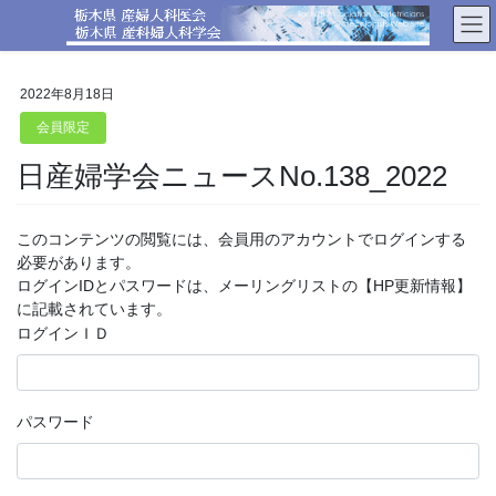
コ
ナ
ン
ビ
テ
ゲ
ン
ー
2022年8月18日
ツ
シ
へ
ョ
会員限定
ス
ン
日産婦学会ニュースNo.138_2022
キ
に
ッ
移
プ
動
このコンテンツの閲覧には、会員用のアカウントでログインする
必要があります。
ログインIDとパスワードは、メーリングリストの【HP更新情報】
に記載されています。
ログインＩＤ
パスワード