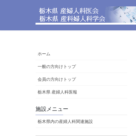
コ
ナ
ン
ビ
テ
ゲ
ン
ー
ツ
シ
へ
ョ
ス
ン
ホーム
キ
に
ッ
移
一般の方向けトップ
プ
動
会員の方向けトップ
栃木県 産婦人科医報
施設メニュー
栃木県内の産婦人科関連施設