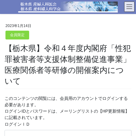
コ
ナ
ン
ビ
テ
ゲ
ン
ー
2023年1月14日
ツ
シ
へ
ョ
会員限定
ス
ン
【栃木県】令和４年度内閣府「性犯
キ
に
ッ
移
罪被害者等支援体制整備促進事業」
プ
動
医療関係者等研修の開催案内につ
いて
このコンテンツの閲覧には、会員用のアカウントでログインする
必要があります。
ログインIDとパスワードは、メーリングリストの【HP更新情報】
に記載されています。
ログインＩＤ