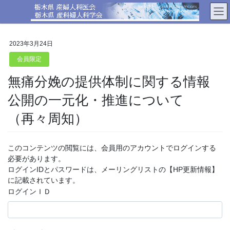
コ
ナ
ン
ビ
テ
ゲ
ン
ー
2023年3月24日
ツ
シ
へ
ョ
会員限定
ス
ン
無痛分娩の提供体制に関する情報
キ
に
ッ
移
公開の一元化・推進について
プ
動
（再々周知）
このコンテンツの閲覧には、会員用のアカウントでログインする
必要があります。
ログインIDとパスワードは、メーリングリストの【HP更新情報】
に記載されています。
ログインＩＤ