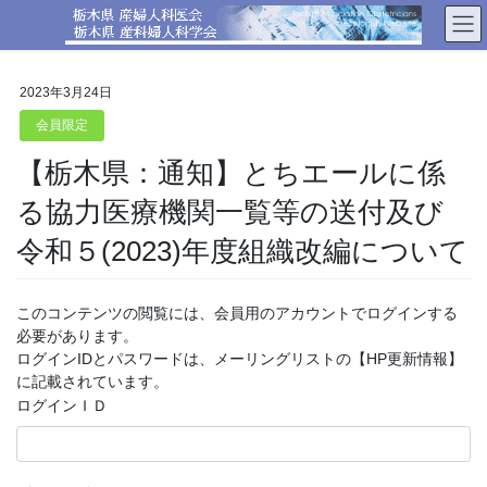
コ
ナ
ン
ビ
テ
ゲ
ン
ー
2023年3月24日
ツ
シ
へ
ョ
会員限定
ス
ン
【栃木県：通知】とちエールに係
キ
に
ッ
移
る協力医療機関一覧等の送付及び
プ
動
令和５(2023)年度組織改編について
このコンテンツの閲覧には、会員用のアカウントでログインする
必要があります。
ログインIDとパスワードは、メーリングリストの【HP更新情報】
に記載されています。
ログインＩＤ